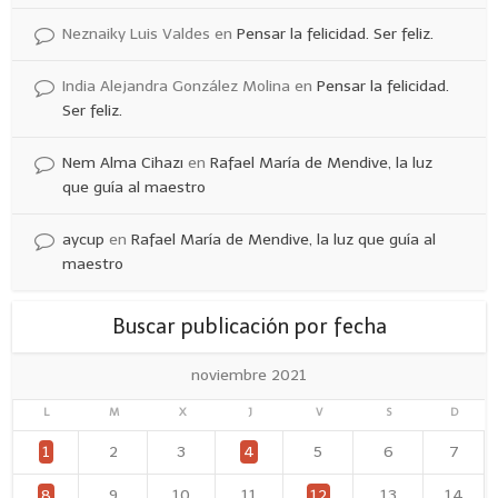
Neznaiky Luis Valdes
en
Pensar la felicidad. Ser feliz.
India Alejandra González Molina
en
Pensar la felicidad.
Ser feliz.
Nem Alma Cihazı
en
Rafael María de Mendive, la luz
que guía al maestro
aycup
en
Rafael María de Mendive, la luz que guía al
maestro
Buscar publicación por fecha
noviembre 2021
L
M
X
J
V
S
D
1
2
3
4
5
6
7
8
9
10
11
12
13
14