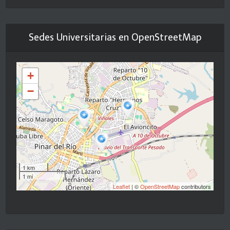
Sedes Universitarias en OpenStreetMap
+
−
1 km
1 mi
Leaflet
| ©
OpenStreetMap
contributors