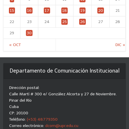
15
16
17
18
19
20
21
22
23
24
25
26
27
28
29
30
« OCT
DIC »
Departamento de Comunicación Institucional
Dirección postal:
Calle Martí # 300 e/ González Alcorta y 27 de Noviembre.
Pinar del Río
Cuba
CP: 20100
Teléfono:
(+53) 48779350
Correo electrónico:
dcom@upr.edu.cu