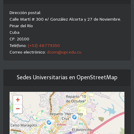
Dirección postal:
Calle Martí # 300 e/ González Alcorta y 27 de Noviembre.
Pinar del Río
Cuba
CP: 20100
Teléfono:
(+53) 48779350
Correo electrónico:
dcom@upr.edu.cu
Sedes Universitarias en OpenStreetMap
+
−