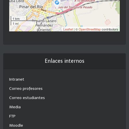
1 km
1 mi
Leaflet
| ©
OpenStreetMap
contributors
Enlaces internos
Intranet
Correo profesores
Correo estudiantes
Media
FTP
Moodle