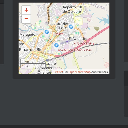
+
−
1 km
1 mi
Leaflet
| ©
OpenStreetMap
contributors