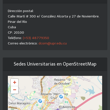
Dirección postal:
Calle Martí # 300 e/ González Alcorta y 27 de Noviembre.
Pinar del Río
Cuba
CP: 20100
Teléfono:
(+53) 48779350
Correo electrónico:
dcom@upr.edu.cu
Sedes Universitarias en OpenStreetMap
+
−