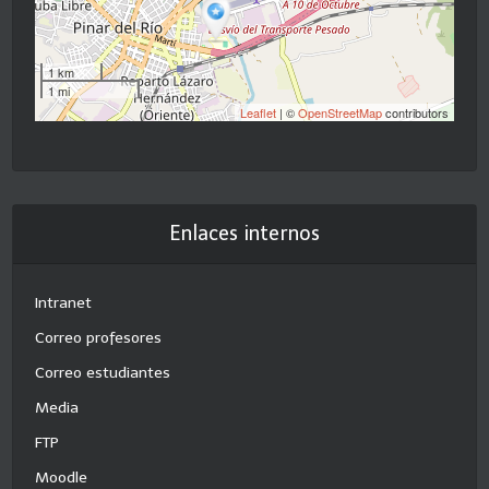
1 km
1 mi
Leaflet
| ©
OpenStreetMap
contributors
Enlaces internos
Intranet
Correo profesores
Correo estudiantes
Media
FTP
Moodle