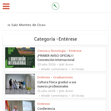
rmanos Saíz Montes de Oca»
Categoría -Entérese
Ciencia y Tecnología
•
Entérese
¡PRIMER AVISO OFICIAL! I
Convención Internacional
por
23 julio 2026
dcom
Añadir comentario
13 Vistas
Entérese
•
Graduaciones
Cultura Física graduó a sus
nuevos profesionales
por
15 julio 2026
dcom
Añadir comentario
10 Vistas
Entérese
Conferencia