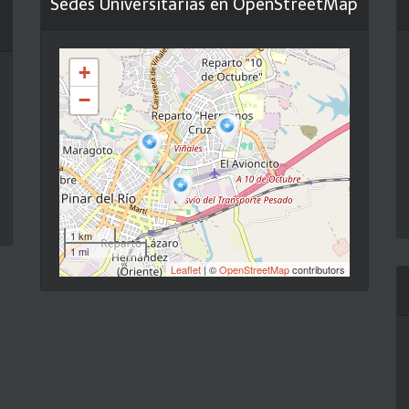
Sedes Universitarias en OpenStreetMap
+
−
1 km
1 mi
Leaflet
| ©
OpenStreetMap
contributors