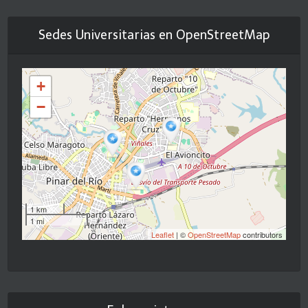
Sedes Universitarias en OpenStreetMap
+
−
1 km
1 mi
Leaflet
| ©
OpenStreetMap
contributors