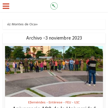
os Saíz Montes de Oca»
Archivo -3 noviembre 2023
Efemérides
Entérese
FEU
UJC
•
•
•