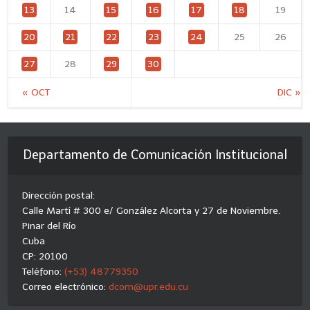
13
14
15
16
17
18
19
20
21
22
23
24
25
26
27
28
29
30
« OCT
DIC »
Departamento de Comunicación Institucional
Dirección postal:
Calle Martí # 300 e/ González Alcorta y 27 de Noviembre.
Pinar del Río
Cuba
CP: 20100
Teléfono:
(+53) 48779350
Correo electrónico:
dcom@upr.edu.cu