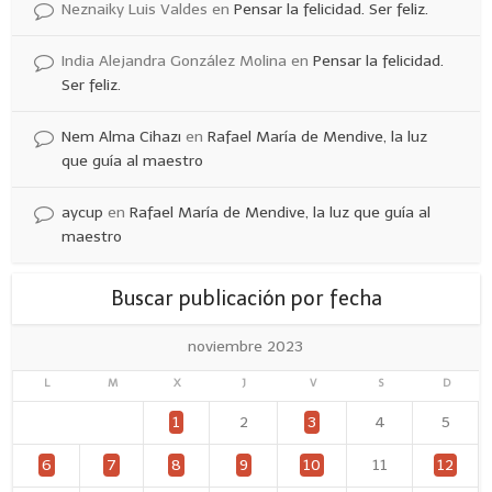
Neznaiky Luis Valdes
en
Pensar la felicidad. Ser feliz.
India Alejandra González Molina
en
Pensar la felicidad.
Ser feliz.
Nem Alma Cihazı
en
Rafael María de Mendive, la luz
que guía al maestro
aycup
en
Rafael María de Mendive, la luz que guía al
maestro
Buscar publicación por fecha
noviembre 2023
L
M
X
J
V
S
D
1
2
3
4
5
6
7
8
9
10
11
12