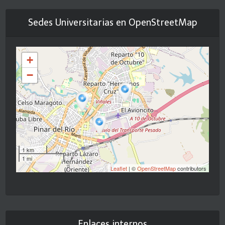
Sedes Universitarias en OpenStreetMap
+
−
1 km
1 mi
Leaflet
| ©
OpenStreetMap
contributors
Enlaces internos