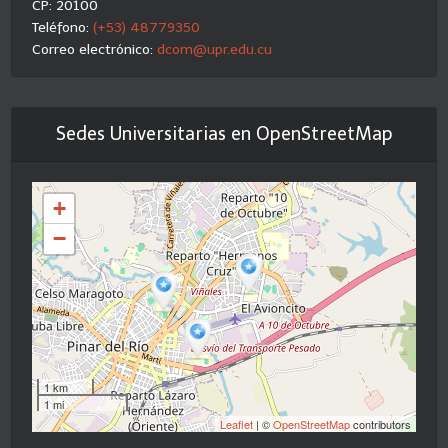
CP: 20100
Teléfono:
(+53) 48779350
Correo electrónico:
dcom@upr.edu.cu
Sedes Universitarias en OpenStreetMap
+
−
1 km
1 mi
Leaflet
| ©
OpenStreetMap
contributors