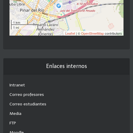
1 km
1 mi
Leaflet
| ©
OpenStreetMap
contributors
Enlaces internos
Intranet
Correo profesores
Correo estudiantes
Media
FTP
Moodle