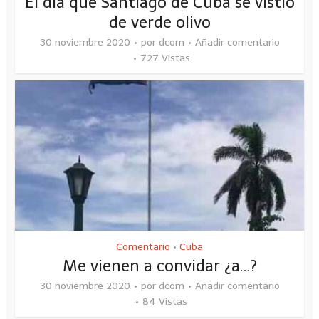
El día que Santiago de Cuba se vistió
de verde olivo
30 noviembre 2020
por
dcom
Añadir comentario
727 Vistas
Comentario
Cuba
•
Me vienen a convidar ¿a…?
30 noviembre 2020
por
dcom
Añadir comentario
84 Vistas