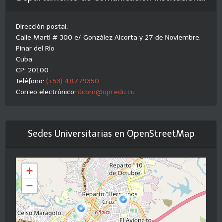
Dirección postal:
Calle Martí # 300 e/ González Alcorta y 27 de Noviembre.
Pinar del Río
Cuba
CP: 20100
Teléfono:
(+53) 48779350
Correo electrónico:
dcom@upr.edu.cu
Sedes Universitarias en OpenStreetMap
+
−