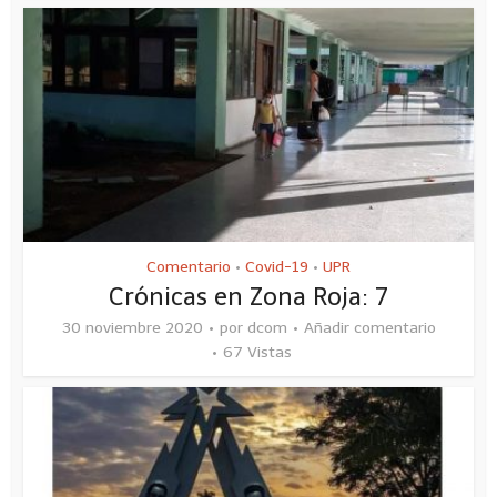
Comentario
Covid-19
UPR
•
•
Crónicas en Zona Roja: 7
30 noviembre 2020
por
dcom
Añadir comentario
67 Vistas