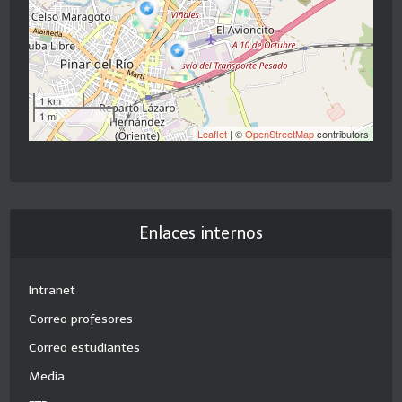
1 km
1 mi
Leaflet
| ©
OpenStreetMap
contributors
Enlaces internos
Intranet
Correo profesores
Correo estudiantes
Media