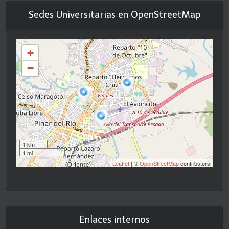
Sedes Universitarias en OpenStreetMap
+
−
1 km
1 mi
Leaflet
| ©
OpenStreetMap
contributors
Enlaces internos