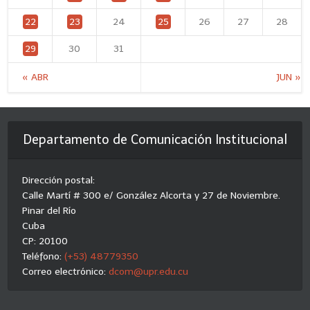
22
23
24
25
26
27
28
29
30
31
« ABR
JUN »
Departamento de Comunicación Institucional
Dirección postal:
Calle Martí # 300 e/ González Alcorta y 27 de Noviembre.
Pinar del Río
Cuba
CP: 20100
Teléfono:
(+53) 48779350
Correo electrónico:
dcom@upr.edu.cu