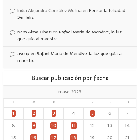
India Alejandra González Molina
en
Pensar la felicidad.
Ser feliz.
Nem Alma Cihazı
en
Rafael María de Mendive, la luz
que guía al maestro
aycup
en
Rafael María de Mendive, la luz que guía al
maestro
Buscar publicación por fecha
mayo 2023
L
M
X
J
V
S
D
1
2
3
4
5
6
7
8
9
10
11
12
13
14
15
16
17
18
19
20
21