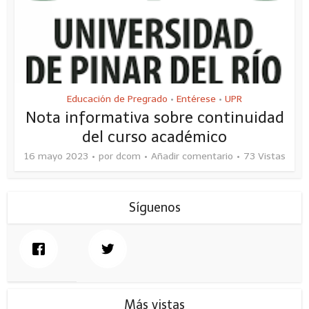
Educación de Pregrado
Entérese
UPR
•
•
Nota informativa sobre continuidad
del curso académico
16 mayo 2023
por
dcom
Añadir comentario
73 Vistas
Síguenos
Más vistas