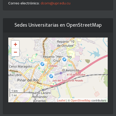
Correo electrónico:
dcom@upr.edu.cu
Sedes Universitarias en OpenStreetMap
+
−
1 km
1 mi
Leaflet
| ©
OpenStreetMap
contributors