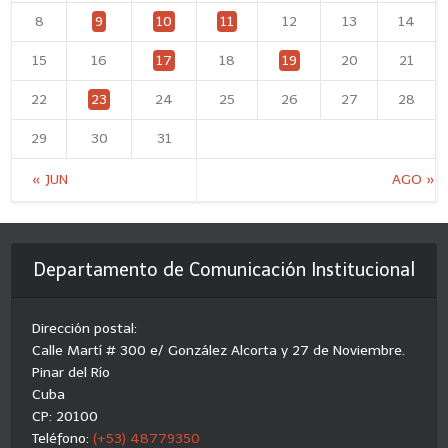
8
9
10
11
12
13
14
15
16
17
18
19
20
21
22
23
24
25
26
27
28
29
30
31
« JUN
AGO »
Departamento de Comunicación Institucional
Dirección postal:
Calle Martí # 300 e/ González Alcorta y 27 de Noviembre.
Pinar del Río
Cuba
CP: 20100
Teléfono:
(+53) 48779350