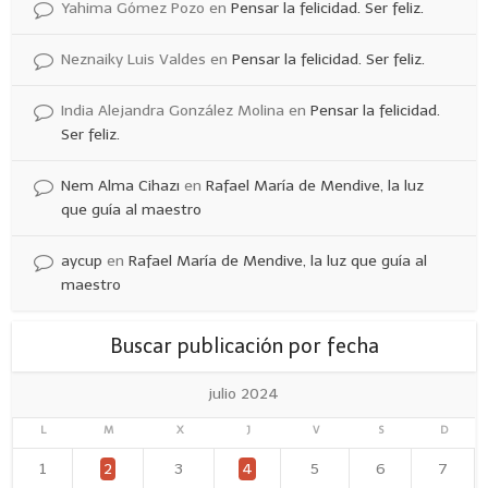
Yahima Gómez Pozo
en
Pensar la felicidad. Ser feliz.
Neznaiky Luis Valdes
en
Pensar la felicidad. Ser feliz.
India Alejandra González Molina
en
Pensar la felicidad.
Ser feliz.
Nem Alma Cihazı
en
Rafael María de Mendive, la luz
que guía al maestro
aycup
en
Rafael María de Mendive, la luz que guía al
maestro
Buscar publicación por fecha
julio 2024
L
M
X
J
V
S
D
1
2
3
4
5
6
7