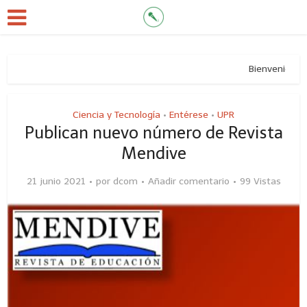
Bienvenidos al nuev
Ciencia y Tecnología
Entérese
UPR
•
•
Publican nuevo número de Revista
Mendive
21 junio 2021
por
dcom
Añadir comentario
99 Vistas