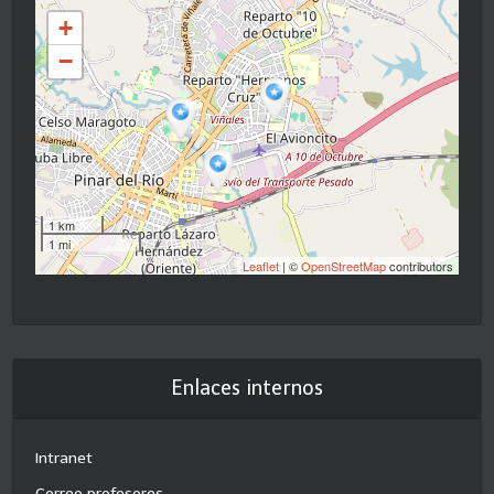
+
−
1 km
1 mi
Leaflet
| ©
OpenStreetMap
contributors
Enlaces internos
Intranet
Correo profesores