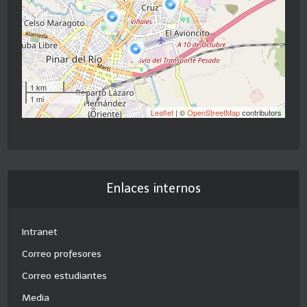
1 km
1 mi
Leaflet
| ©
OpenStreetMap
contributors
Enlaces internos
Intranet
Correo profesores
Correo estudiantes
Media