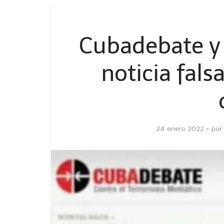
Cubadebate y
noticia fals
24 enero 2022
por