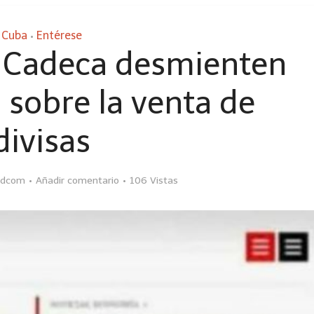
Cuba
Entérese
•
 Cadeca desmienten
a sobre la venta de
divisas
dcom
Añadir comentario
106 Vistas