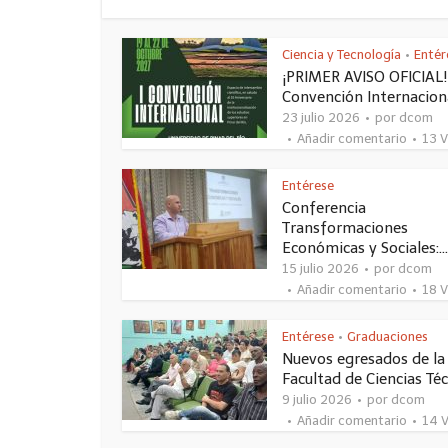
Ciencia y Tecnología
Entér
•
¡PRIMER AVISO OFICIAL!
Convención Internacion
23 julio 2026
por
dcom
Añadir comentario
13 V
Entérese
Conferencia
Transformaciones
Económicas y Sociales:...
15 julio 2026
por
dcom
Añadir comentario
18 V
Entérese
Graduaciones
•
Nuevos egresados de la
Facultad de Ciencias Té
9 julio 2026
por
dcom
Añadir comentario
14 V