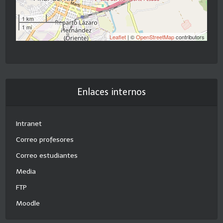
1 km
1 mi
Leaflet
| ©
OpenStreetMap
contributors
Enlaces internos
Intranet
Correo profesores
Correo estudiantes
Media
FTP
Moodle