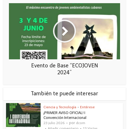
Evento de Base “ECOJOVEN
2024”
También te puede interesar
Ciencia y Tecnología
•
Entérese
¡PRIMER AVISO OFICIAL! I
Convención Internacional
por
23 julio 2026
dcom
Añadir comentario
13 Vistas