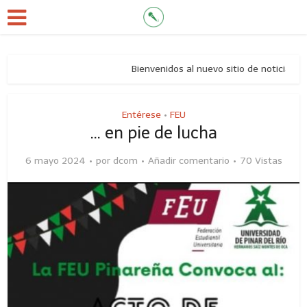
Bienvenidos al nuevo sitio de noticias de l
Entérese
FEU
•
… en pie de lucha
6 mayo 2024
por
dcom
Añadir comentario
70 Vistas