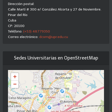
Dirección postal:
Calle Martí # 300 e/ González Alcorta y 27 de Noviembre.
Pinar del Río
Cuba
CP: 20100
Teléfono:
(+53) 48779350
Correo electrónico:
dcom@upr.edu.cu
Sedes Universitarias en OpenStreetMap
+
−