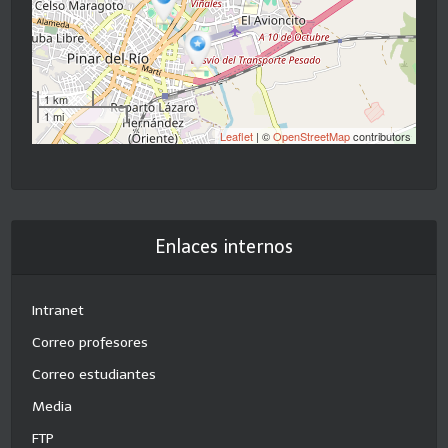
1 km
1 mi
Leaflet
| ©
OpenStreetMap
contributors
Enlaces internos
Intranet
Correo profesores
Correo estudiantes
Media
FTP