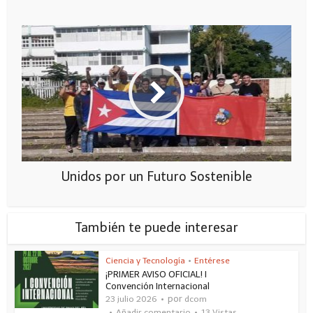
Unidos por un Futuro Sostenible
También te puede interesar
Ciencia y Tecnología
•
Entérese
¡PRIMER AVISO OFICIAL! I
Convención Internacional
por
23 julio 2026
dcom
Añadir comentario
13 Vistas