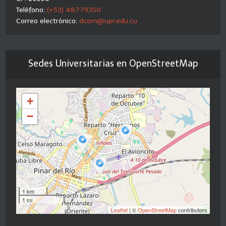
Teléfono:
(+53) 48779350
Correo electrónico:
dcom@upr.edu.cu
Sedes Universitarias en OpenStreetMap
+
−
1 km
1 mi
Leaflet
| ©
OpenStreetMap
contributors