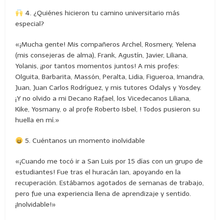
4. ¿Quiénes hicieron tu camino universitario más
especial?
«¡Mucha gente! Mis compañeros Archel, Rosmery, Yelena
(mis consejeras de alma), Frank, Agustín, Javier, Liliana,
Yolanis, ¡por tantos momentos juntos! A mis profes:
Olguita, Barbarita, Massón, Peralta, Lidia, Figueroa, Imandra,
Juan, Juan Carlos Rodríguez, y mis tutores Odalys y Yosdey.
¡Y no olvido a mi Decano Rafael, los Vicedecanos Liliana,
Kike, Yosmany, o al profe Roberto Isbel, ! Todos pusieron su
huella en mí.»
5. Cuéntanos un momento inolvidable
«¡Cuando me tocó ir a San Luis por 15 días con un grupo de
estudiantes! Fue tras el huracán Ian, apoyando en la
recuperación. Estábamos agotados de semanas de trabajo,
pero fue una experiencia llena de aprendizaje y sentido.
¡Inolvidable!»