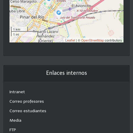
1 km
1 mi
Leaflet
| ©
OpenStreetMap
contributors
Enlaces internos
Intranet
Correo profesores
Correo estudiantes
Media
FTP