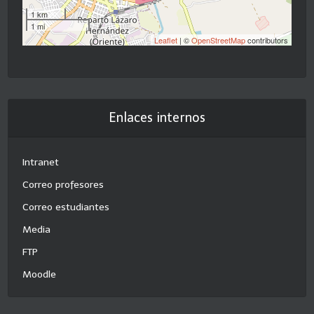
1 km
1 mi
Leaflet
| ©
OpenStreetMap
contributors
Enlaces internos
Intranet
Correo profesores
Correo estudiantes
Media
FTP
Moodle