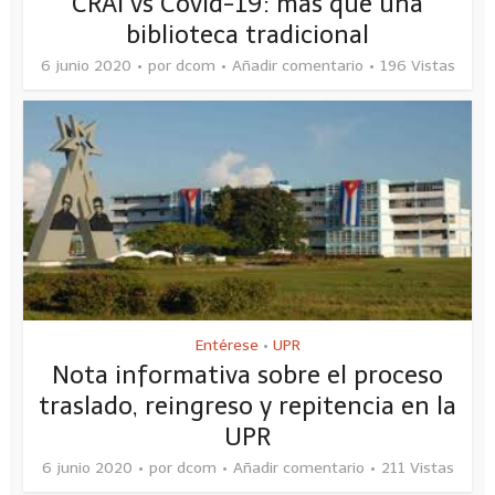
CRAI vs Covid-19: más que una
biblioteca tradicional
6 junio 2020
por
dcom
Añadir comentario
196 Vistas
Entérese
UPR
•
Nota informativa sobre el proceso
traslado, reingreso y repitencia en la
UPR
6 junio 2020
por
dcom
Añadir comentario
211 Vistas