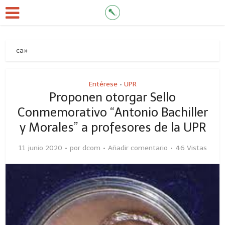
Oca»
Entérese
UPR
•
Proponen otorgar Sello
Conmemorativo “Antonio Bachiller
y Morales” a profesores de la UPR
11 junio 2020
por
dcom
Añadir comentario
46 Vistas