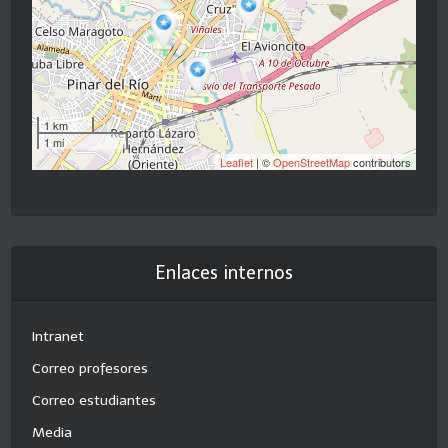
1 km
1 mi
Leaflet
| ©
OpenStreetMap
contributors
Enlaces internos
Intranet
Correo profesores
Correo estudiantes
Media