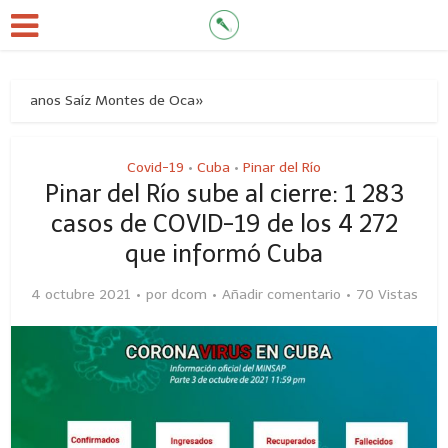
nos Saíz Montes de Oca»
Covid-19
Cuba
Pinar del Río
•
•
Pinar del Río sube al cierre: 1 283
casos de COVID-19 de los 4 272
que informó Cuba
4 octubre 2021
por
dcom
Añadir comentario
70 Vistas