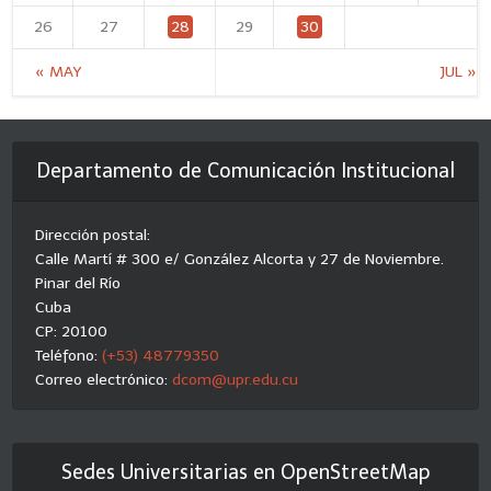
26
27
28
29
30
« MAY
JUL »
Departamento de Comunicación Institucional
Dirección postal:
Calle Martí # 300 e/ González Alcorta y 27 de Noviembre.
Pinar del Río
Cuba
CP: 20100
Teléfono:
(+53) 48779350
Correo electrónico:
dcom@upr.edu.cu
Sedes Universitarias en OpenStreetMap