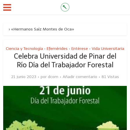
 Río «Hermanos Saíz Montes de Oca»
Ciencia y Tecnología
Efemérides
Entérese
Vida Universitaria
•
•
•
Celebra Universidad de Pinar del
Río Día del Trabajador Forestal
21 junio 2023
por
dcom
Añadir comentario
81 Vistas