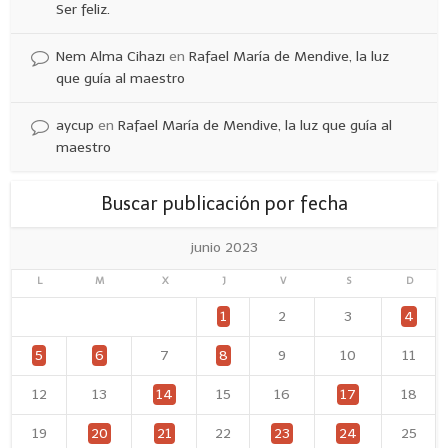
Ser feliz.
Nem Alma Cihazı
en
Rafael María de Mendive, la luz
que guía al maestro
aycup
en
Rafael María de Mendive, la luz que guía al
maestro
Buscar publicación por fecha
junio 2023
L
M
X
J
V
S
D
1
2
3
4
5
6
7
8
9
10
11
12
13
14
15
16
17
18
19
20
21
22
23
24
25