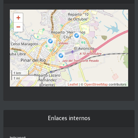
+
−
1 km
1 mi
Leaflet
| ©
OpenStreetMap
contributors
Enlaces internos
Intranet