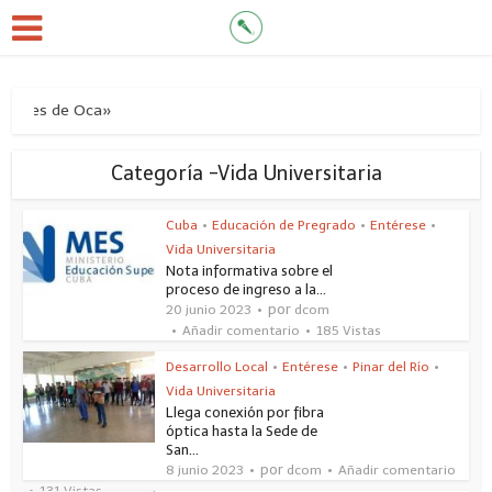
Montes de Oca»
Categoría -Vida Universitaria
Cuba
•
Educación de Pregrado
•
Entérese
•
Vida Universitaria
Nota informativa sobre el
proceso de ingreso a la...
por
20 junio 2023
dcom
Añadir comentario
185 Vistas
Desarrollo Local
•
Entérese
•
Pinar del Río
•
Vida Universitaria
Llega conexión por fibra
óptica hasta la Sede de
San...
por
8 junio 2023
dcom
Añadir comentario
131 Vistas