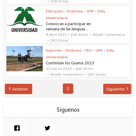
228 Vistas
Educación
•
Entérese
•
UPR
•
Vida
Universitaria
Convocan a participar en
semana de las lenguas...
por
4 abril 2023
dcom
Añadir comentario
242 Vistas
Deportes
•
Entérese
•
FEU
•
UPR
•
Vida
Universitaria
Continúan los Guamá 2023
por
31 marzo 2023
dcom
Añadir comentario
266 Vistas
2
Anterior
Siguiente
Síguenos