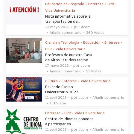
Educación de Pregrado
•
Entérese
•
UPR
•
Vida Universitaria
Nota informativa sobre la
transportación de...
por
23 mayo 2023
dcom
Añadir comentario
260 Vistas
Ciencia y Tecnología
•
Educación
•
Entérese
•
UPR
•
Vida Universitaria
Profesora de nuestra Casa
de Altos Estudios recibe...
por
17 mayo 2023
dcom
Añadir comentario
51 Vistas
Cultura
•
Entérese
•
Vida Universitaria
Bailando Casino
Universitario 2023
por
11 abril 2023
dcom
Añadir comentario
151 Vistas
Entérese
•
UPR
•
Vida Universitaria
Centro de Idiomas convoca
a participar en...
por
11 abril 2023
dcom
Añadir comentario