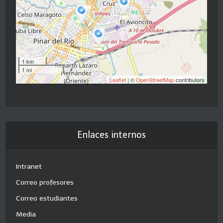
1 km
1 mi
Leaflet
| ©
OpenStreetMap
contributors
Enlaces internos
Intranet
Correo profesores
Correo estudiantes
Media