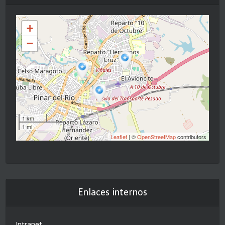
+
−
1 km
1 mi
Leaflet
| ©
OpenStreetMap
contributors
Enlaces internos
Intranet