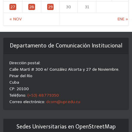
27
28
29
30
31
« NOV
ENE »
Departamento de Comunicación Institucional
Dirección postal:
Calle Martí # 300 e/ González Alcorta y 27 de Noviembre.
Pinar del Río
Cuba
CP: 20100
Teléfono:
(+53) 48779350
Correo electrónico:
dcom@upr.edu.cu
Sedes Universitarias en OpenStreetMap