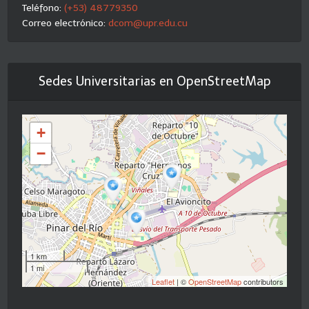
Teléfono:
(+53) 48779350
Correo electrónico:
dcom@upr.edu.cu
Sedes Universitarias en OpenStreetMap
+
−
1 km
1 mi
Leaflet
| ©
OpenStreetMap
contributors